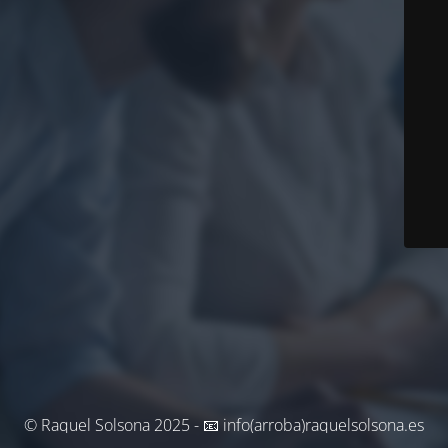
© Raquel Solsona 2025 - 📧 info(arroba)raquelsolsona.es